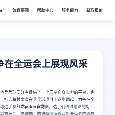
er
体育要闻
帮助中心
服务能力
获取报价
争在全运会上展现风采
地乒乓球爱好者提供了一个展示自身实力的平台，也
，标志着甘肃省在乒乓球项目上逐步崛起，力争在全
球选手参
红龙poker官网
赛，选手们通过精彩的对
事重要性、参赛选手的准备情况以及对全运会的影响