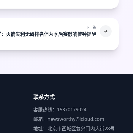
下一篇
群：火箭失利无碍排名但为季后赛敲响警钟提醒
联系方式
客服热线：15370179024
邮箱：newsworthy@icloud.com
地址：北京市西城区复兴门内大街28号