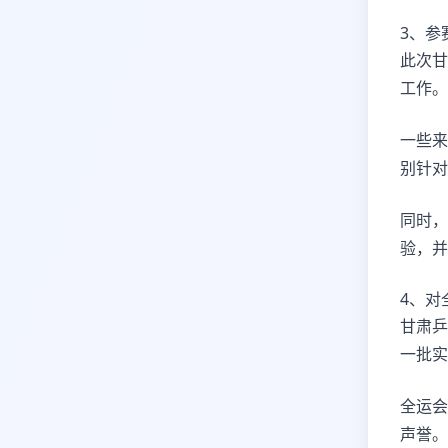
3、参
此次甘
工作。
一些来
别针对
同时，
验，并
4、对
甘肃乒
一批实
全运会
声誉。