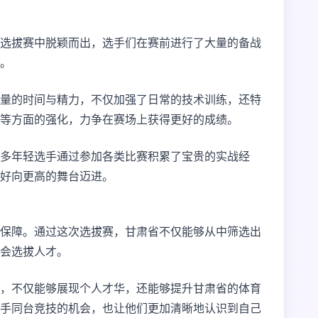
选拔赛中脱颖而出，选手们在赛前进行了大量的备战
。
量的时间与精力，不仅加强了日常的技术训练，还特
等方面的强化，力争在赛场上获得更好的成绩。
多年轻选手通过参加各类比赛积累了宝贵的实战经
好向更高的舞台迈进。
保障。通过这次选拔赛，甘肃省不仅能够从中筛选出
会选拔人才。
，不仅能够展现个人才华，还能够提升甘肃省的体育
手同台竞技的机会，也让他们更加清晰地认识到自己